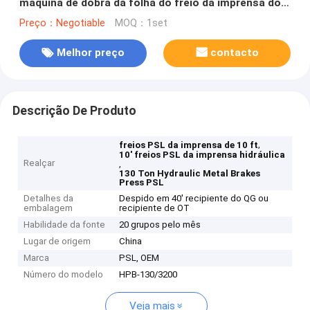
máquina de dobra da folha do freio da imprensa do
CNC
Preço：Negotiable
MOQ：1set
Melhor preço
contacto
Descrição De Produto
,
freios PSL da imprensa de 10 ft
10' freios PSL da imprensa hidráulica
Realçar
,
130 Ton Hydraulic Metal Brakes
Press PSL
Detalhes da
Despido em 40' recipiente do QG ou
embalagem
recipiente de OT
Habilidade da fonte
20 grupos pelo mês
Lugar de origem
China
Marca
PSL, OEM
Número do modelo
HPB-130/3200
Veja mais