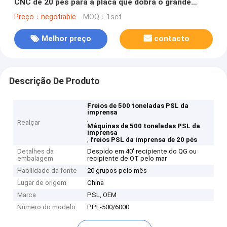
CNC de 20 pés para a placa que dobra o grande
metal
Preço：negotiable
MOQ：1set
Melhor preço
contacto
Descrição De Produto
Freios de 500 toneladas PSL da
imprensa
,
Realçar
Máquinas de 500 toneladas PSL da
imprensa
,
freios PSL da imprensa de 20 pés
Detalhes da
Despido em 40' recipiente do QG ou
embalagem
recipiente de OT pelo mar
Habilidade da fonte
20 grupos pelo mês
Lugar de origem
China
Marca
PSL, OEM
Número do modelo
PPE-500/6000