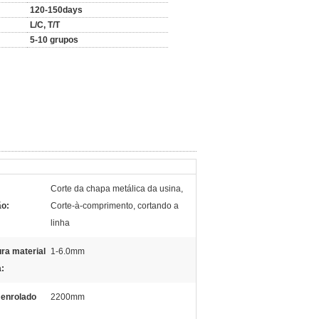
120-150days
L/C, T/T
5-10 grupos
Corte da chapa metálica da usina,
ão:
Corte-à-comprimento, cortando a
linha
ra material
1-6.0mm
a:
 enrolado
2200mm