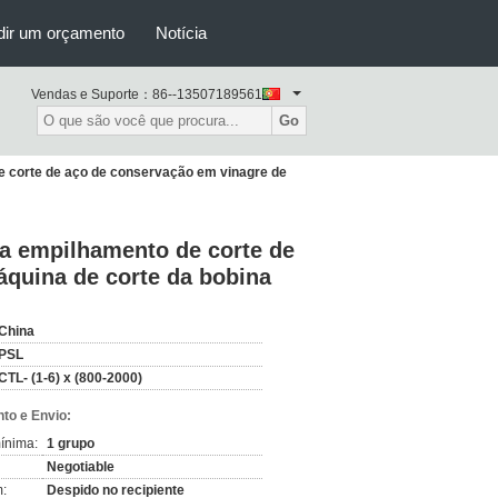
dir um orçamento
Notícia
Vendas e Suporte：
86--13507189561
Go
de corte de aço de conservação em vinagre de
ha empilhamento de corte de
áquina de corte da bobina
China
PSL
CTL- (1-6) x (800-2000)
to e Envio:
ínima:
1 grupo
Negotiable
:
Despido no recipiente