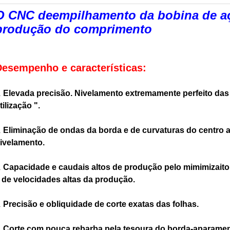
O CNC deempilhamento da bobina de aço
produção do comprimento
Desempenho e características:
Elevada precisão. Nivelamento extremamente perfeito das fo
.
tilização ".
Eliminação de ondas da borda e de curvaturas do centro ap
.
ivelamento.
Capacidade e caudais altos de produção pelo mimimizaiton
.
 de velocidades altas da produção.
Precisão e obliquidade de corte exatas das folhas.
.
Corte com pouca rebarba pela tesoura do borda-aparament
.