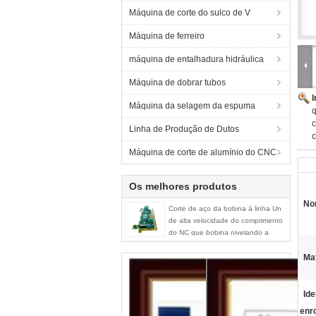
Máquina de corte do sulco de V
Máquina de ferreiro
máquina de entalhadura hidráulica
Máquina de dobrar tubos
Máquina da selagem da espuma
q
c
Linha de Produção de Dutos
c
Máquina de corte de alumínio do CNC
Os melhores produtos
No
Corte de aço da bobina à linha Un
de alta velocidade do comprimento
do NC que bobina nivelando a
máquina da talhadeira da chapa
metálica
Mat
Ide
enr