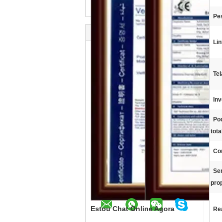
Pes
Lin
Tel
Inv
Po
tota
Co
Se
pro
Estou Chat Online Agora
Re