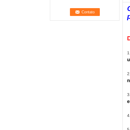
1
u
2
n
3
e
4
5