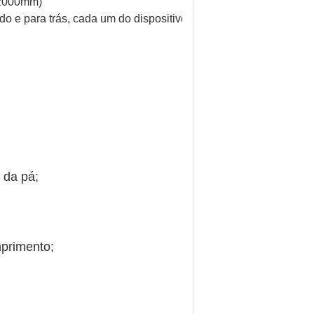
 2000mm)
 e para trás, cada um do dispositivo da descarga grupo)
 da pá;
mprimento;