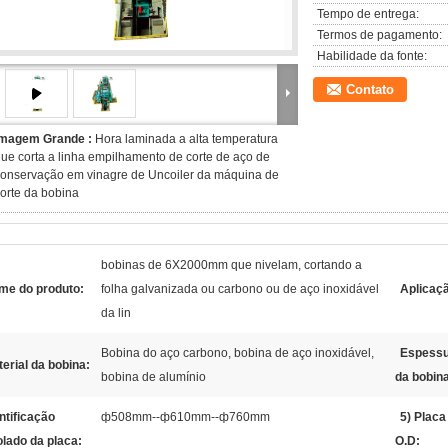
Tempo de entrega:
Termos de pagamento:
Habilidade da fonte:
Contato
Imagem Grande :
Hora laminada a alta temperatura
ue corta a linha empilhamento de corte de aço de
onservação em vinagre de Uncoiler da máquina de
orte da bobina
bobinas de 6X2000mm que nivelam, cortando a
me do produto:
folha galvanizada ou carbono ou de aço inoxidável
Aplicaç
da lin
Bobina do aço carbono, bobina de aço inoxidável,
Espessu
erial da bobina:
bobina de alumínio
da bobin
ntificação
ф508mm--ф610mm--ф760mm
5) Placa
olado da placa:
O.D: