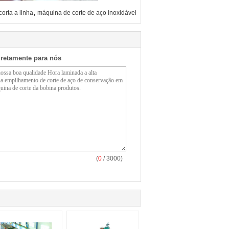
,
orta a linha
máquina de corte de aço inoxidável
iretamente para nós
(
0
/ 3000)