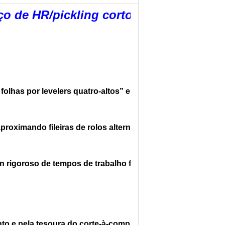
 de HR/pickling cortou à linha de
lhas por levelers quatro-altos” e “seis-altos " da 
roximando fileiras de rolos alternativos na máquina de 
 rigoroso de tempos de trabalho feito com ferramentas 
o e pela tesoura do corte-à-comprimento.