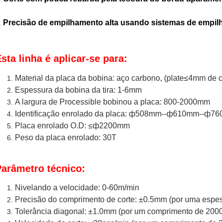
Precisão de empilhamento alta usando sistemas de empilh
.
sta linha é aplicar-se para:
Material da placa da bobina: aço carbono, (plate≤4mm de
Espessura da bobina da tira: 1-6mm
A largura de Processible bobinou a placa: 800-2000mm
Identificação enrolado da placa: ф508mm--ф610mm--ф7
Placa enrolado O.D: ≤ф2200mm
Peso da placa enrolado: 30T
Parâmetro técnico:
Nivelando a velocidade: 0-60m/min
Precisão do comprimento de corte: ±0.5mm (por uma esp
Tolerância diagonal: ±1.0mm (por um comprimento de 20