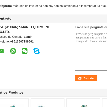
,
tiqueta:
máquina do leveler da bobina
bobina laminada a alta temperatura que c
ontacto
SL (WUHAN) SMART EQUIPMENT
Envie sua pergunta d
O.LTD.
essoa de Contato:
admin
elefone:
+8613507189561
utros Produtos