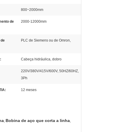
:
800~2000mm
ento de
2000-12000mm
 de
PLC de Siemens ou de Omron,
:
Cabeça hidráulica, dobro
220V/380V/415V/600V, 50HZ/60HZ,
3Ph
IA:
12 meses
ha
Bobina de aço que corta a linha
,
,