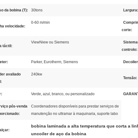
o da bobina (T):
30tons
Largura
0-60 m/min
Comprim
ha velocidade:
corte:
ViewNiew ou Siemens
Sistema
a táctil:
controlo:
eter:
Parker, Eurotherm, Siemens
Decoiler
der avaliado
240kw
Tensão:
l:
r:
Verde, azul, branco, ou personalizado
GARANT
rviço pós-venda
Coordenadores disponíveis para prestar serviços de
porcionado:
manutenção no ultramar à maquinaria, suporte labo
bobina laminada a alta temperatura que corta a lin
alçar:
uncoiler de aço da bobina