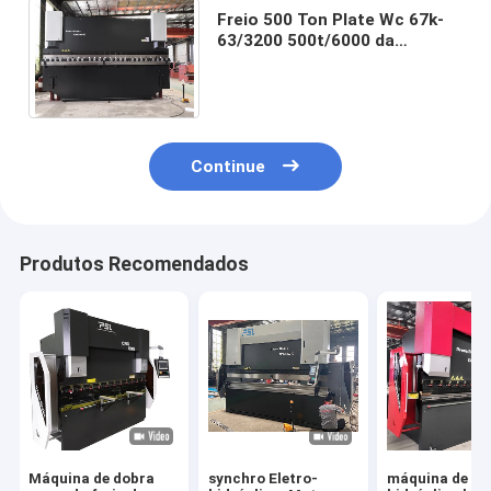
Freio 500 Ton Plate Wc 67k-
63/3200 500t/6000 da
imprensa hidráulica do CNC
do NC de 3 linhas centrais
Continue
Produtos Recomendados
Máquina de dobra
synchro Eletro-
máquina de do