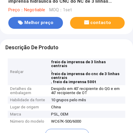
imprensa hidráulica do CNC do NC de 3 linhas
centrais
Preço：Negotiable
MOQ：1set
Melhor preço
contacto
Descrição De Produto
freio da imprensa de 3 linhas
centrais
,
Realçar
freio da imprensa do cnc de 3 linhas
centrais
,
freio da imprensa 500t
Detalhes da
Despido em 40' recipiente do QG e em
embalagem
40' recipiente de OT
Habilidade da fonte
10 grupos pelo mês
Lugar de origem
China
Marca
PSL, OEM
Número do modelo
WC67K-500/6000