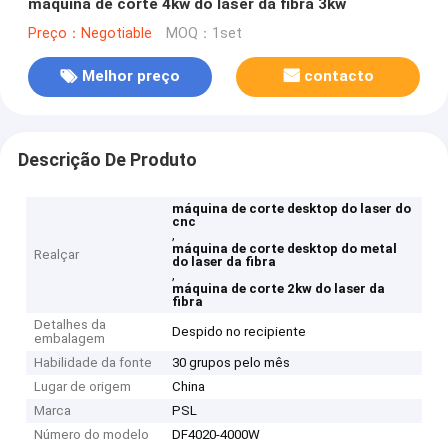
máquina de corte 4kw do laser da fibra 3kw
Preço：Negotiable
MOQ：1set
Melhor preço
contacto
Descrição De Produto
máquina de corte desktop do laser do
cnc
,
máquina de corte desktop do metal
Realçar
do laser da fibra
,
máquina de corte 2kw do laser da
fibra
Detalhes da
Despido no recipiente
embalagem
Habilidade da fonte
30 grupos pelo mês
Lugar de origem
China
Marca
PSL
Número do modelo
DF4020-4000W